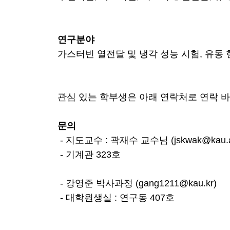
연구분야
가스터빈 열전달 및 냉각 성능 시험, 유동 
관심 있는 학부생은 아래 연락처로 연락 
문의
-
지도교수
:
곽재수 교수님
(jskwak@kau.a
-
기계관
323
호
- 강영준 박사과정 (gang1211@kau.kr)
-
대학원생실
:
연구동
407
호