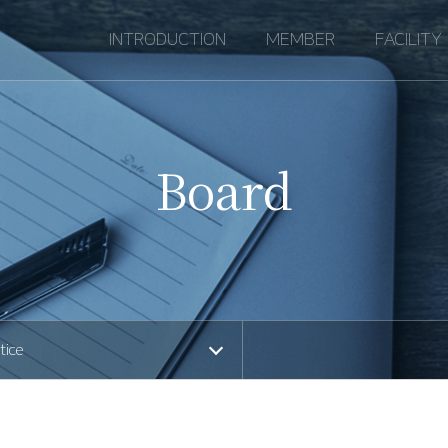
INTRODUCTION
MEMBER
FACILITY
About HFCL
Professor
Transonic cascade
Res
Contact us
Alumni
Low speed wind tunn
Tur
Board
Current student
PSP/TSP measureme
Gas
system
Bla
Heat transfer meas
coo
with liquid crystals
Hea
Multi-hole probe
cha
measurement syste
Flo
PIV measurement sy
tice
Hea
3D hot-wire anemom
sy
system
Rotating channel heat
measurement syste