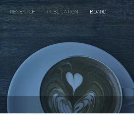
RESEARCH
PUBLICATION
BOARD
earch projects
International journal
Album
el
bine internal cooling
International conference
Notice
nt
 turbine film cooling
Domestic journal
de tip heat transfer and
Domestic conference
urement
ling
Patent
t transfer in a rotating
nnel
m
w field measurement
stem
t transfer in a propulsion
etry
stem
 transfer
m