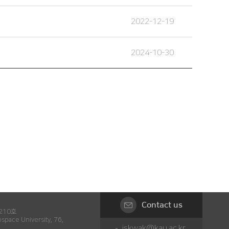
2022-12-19
2024-10-30
Contact us
210호
space University, 76,
jskwak@kau.ac.kr