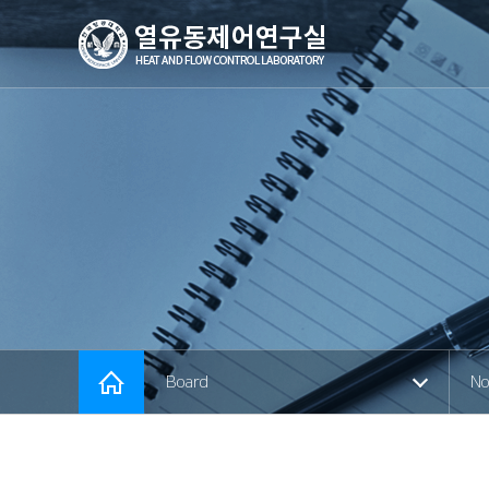
사이트
홈
이동
Board
No
경로