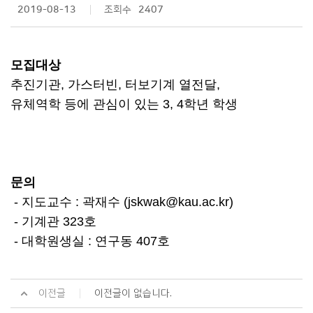
2019-08-13
조회수
2407
모집대상
추진기관
,
가스터빈
,
터보기계 열전달
,
유체역학 등에 관심이 있는
3, 4
학년 학생
문의
-
지도교수
:
곽재수
(jskwak@kau.ac.kr)
-
기계관
323
호
-
대학원생실
:
연구동
407
호
이전글
이전글이 없습니다.